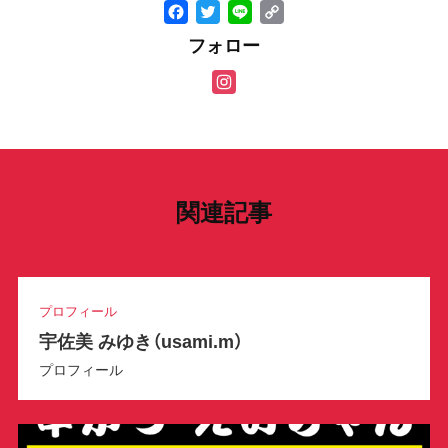
F
T
Li
C
a
wi
n
o
フォロー
c
tt
e
p
In
e
er
y
st
b
Li
a
o
n
gr
o
k
a
関連記事
k
m
プロフィール
宇佐美 みゆき（usami.m）
プロフィール