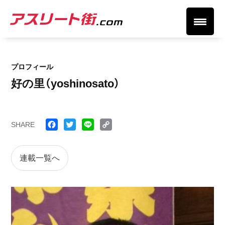
プロフィール
好の里（yoshinosato）
SHARE
Face
Twitt
Line
Cop
book
er
y
連載一覧へ
Link