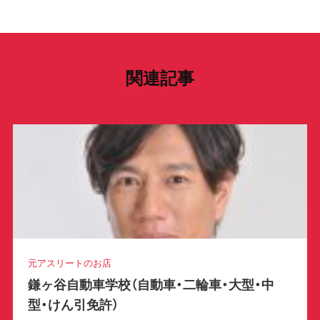
e
er
y
st
b
Li
a
o
n
gr
o
k
a
関連記事
k
m
元アスリートのお店
鎌ヶ谷自動車学校（自動車・二輪車・大型・中
型・けん引免許）