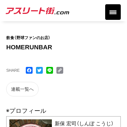
飲食（野球ファンのお店）
HOMERUNBAR
SHARE
Face
Twitt
Line
Cop
book
er
y
連載一覧へ
Link
◉プロフィール
新保 宏司（しんぼ こうじ）