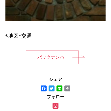
◉地図・交通
バックナンバー
シェア
F
T
Li
C
a
wi
n
o
フォロー
c
tt
e
p
In