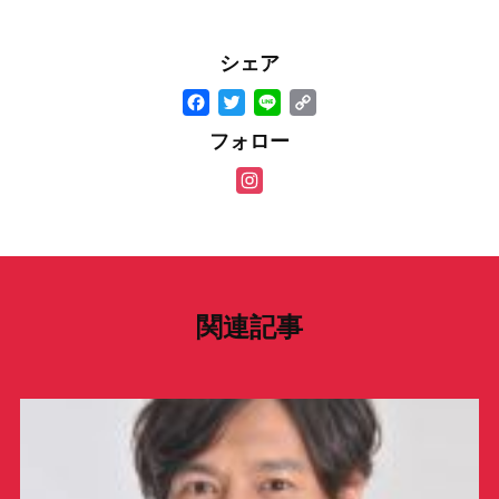
シェア
F
T
Li
C
a
wi
n
o
フォロー
c
tt
e
p
In
e
er
y
st
b
Li
a
o
n
gr
o
k
a
関連記事
k
m