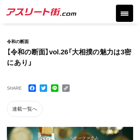
令和の断面
【令和の断面】vol.26「大相撲の魅力は3密
にあり」
SHARE
Face
Twitt
Line
Cop
book
er
y
連載一覧へ
Link