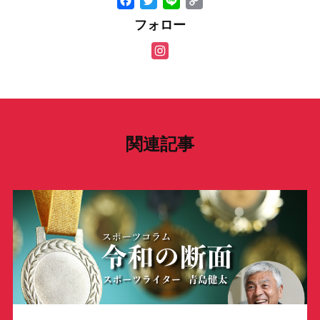
F
T
Li
C
a
wi
n
o
フォロー
c
tt
e
p
In
e
er
y
st
b
Li
a
o
n
gr
o
k
a
関連記事
k
m