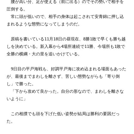
　腰が高い分、足が使える（前に出る）のでその勢いで相手を
圧倒する。

　常に頭が低いので、相手の身体は起こされて安青錦に押し込
まれるような態勢になってしまうのだ。

　原稿を書いている11月18日の昼現在、8勝1敗で早くも勝ち越
しを決めている。新入幕から4場所連続で11勝、今場所も1敗で
全勝の横綱・大の里を追いかけている。

　9日目の平戸海戦も、好調平戸海に攻め込まれる場面もあった
が、最後までまわしを離さず、苦しい態勢ながらも「寄り倒
し」で勝った。

　「下から攻めて良かった。自分の形なので、まわしを離さな
いように」

　この相撲でも頭を下げた低い姿勢が結局は勝利の要因だっ
た。
