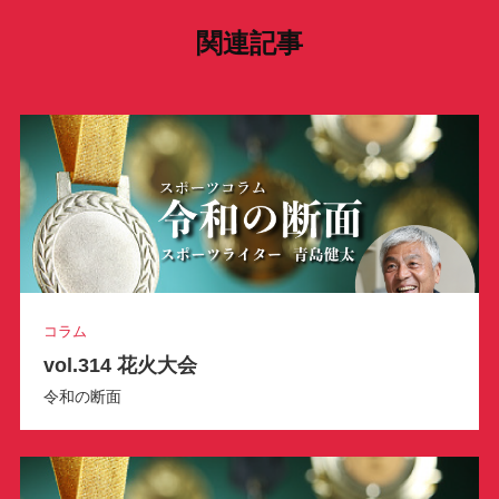
gr
o
k
a
関連記事
k
m
コラム
vol.314 花火大会
令和の断面