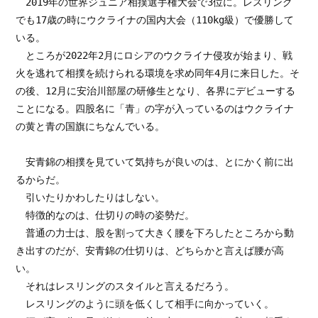
　2019年の世界ジュニア相撲選手権大会で3位に。レスリング
でも17歳の時にウクライナの国内大会（110kg級）で優勝して
いる。

　ところが2022年2月にロシアのウクライナ侵攻が始まり、戦
火を逃れて相撲を続けられる環境を求め同年4月に来日した。そ
の後、12月に安治川部屋の研修生となり、各界にデビューする
ことになる。四股名に「青」の字が入っているのはウクライナ
の黄と青の国旗にちなんでいる。

　安青錦の相撲を見ていて気持ちが良いのは、とにかく前に出
るからだ。

　引いたりかわしたりはしない。

　特徴的なのは、仕切りの時の姿勢だ。

　普通の力士は、股を割って大きく腰を下ろしたところから動
き出すのだが、安青錦の仕切りは、どちらかと言えば腰が高
い。

　それはレスリングのスタイルと言えるだろう。

　レスリングのように頭を低くして相手に向かっていく。
