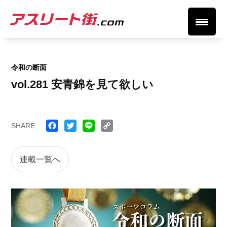
令和の断面
vol.281 安青錦を見て欲しい
SHARE
Face
Twitt
Line
Cop
book
er
y
連載一覧へ
Link