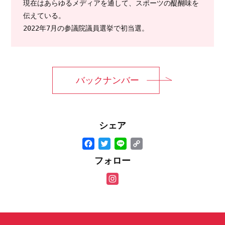
現在はあらゆるメディアを通して、スポーツの醍醐味を
伝えている。

2022年7月の参議院議員選挙で初当選。
バックナンバー
シェア
F
T
Li
C
a
wi
n
o
フォロー
c
tt
e
p
In
e
er
y
st
b
Li
a
o
n