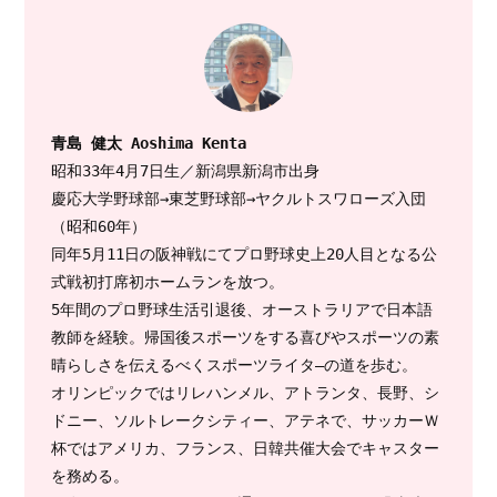
青島 健太 Aoshima Kenta
昭和33年4月7日生／新潟県新潟市出身

慶応大学野球部→東芝野球部→ヤクルトスワローズ入団
（昭和60年）

同年5月11日の阪神戦にてプロ野球史上20人目となる公
式戦初打席初ホームランを放つ。

5年間のプロ野球生活引退後、オーストラリアで日本語
教師を経験。帰国後スポーツをする喜びやスポーツの素
晴らしさを伝えるべくスポーツライタ―の道を歩む。

オリンピックではリレハンメル、アトランタ、長野、シ
ドニー、ソルトレークシティー、アテネで、サッカーＷ
杯ではアメリカ、フランス、日韓共催大会でキャスター
を務める。
