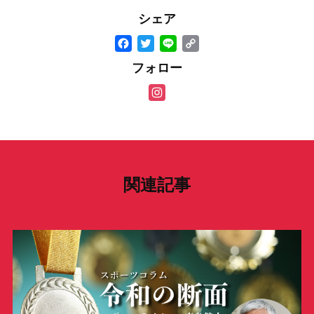
シェア
F
T
Li
C
a
wi
n
o
フォロー
c
tt
e
p
In
e
er
y
st
b
Li
a
o
n
gr
o
k
a
関連記事
k
m