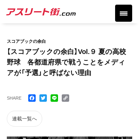
スコアブックの余白
【スコアブックの余白】Vol.９ 夏の高校
野球 各都道府県で戦うことをメディ
アが「予選」と呼ばない理由
SHARE
Face
Twitt
Line
Cop
book
er
y
連載一覧へ
Link